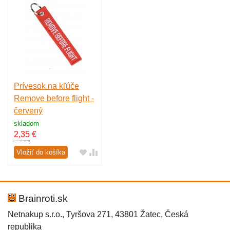
Prívesok na kľúče
Remove before flight -
červený
skladom
2,35
€
Vložiť do košíka
Brainroti.sk
Netnakup s.r.o., Tyršova 271, 43801 Žatec, Česká
republika