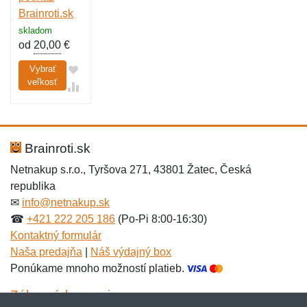
Brainroti.sk
skladom
od
20,00
€
Vybrať
veľkosť
Brainroti.sk
Netnakup s.r.o., Tyršova 271, 43801 Žatec, Česká
republika
✉
info@netnakup.sk
☎
+421 222 205 186
(Po-Pi 8:00-16:30)
Kontaktný formulár
Naša predajňa
|
Náš výdajný box
Ponúkame mnoho možností platieb.
Zákaznícky servis