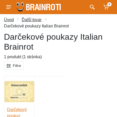
0
Úvod
Ďalší tovar
Darčekové poukazy Italian Brainrot
Darčekové poukazy Italian
Brainrot
1 produkt (1 stránka)
Filtre
Darčekový
poukaz