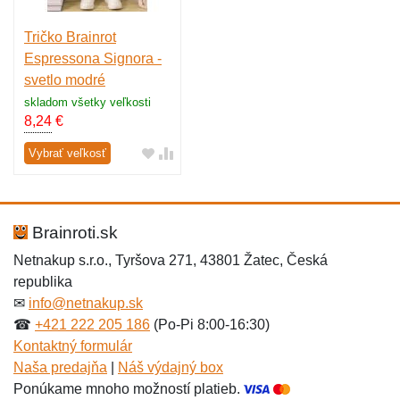
Tričko Brainrot
Espressona Signora -
svetlo modré
skladom všetky veľkosti
8,24
€
Vybrať veľkosť
Brainroti.sk
Netnakup s.r.o., Tyršova 271, 43801 Žatec, Česká
republika
✉
info@netnakup.sk
☎
+421 222 205 186
(Po-Pi 8:00-16:30)
Kontaktný formulár
Naša predajňa
|
Náš výdajný box
Ponúkame mnoho možností platieb.