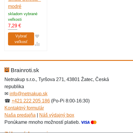
modré
skladom vybrané
veľkosti
7,29
€
Vybrať
veľkosť
Brainroti.sk
Netnakup s.r.o., Tyršova 271, 43801 Žatec, Česká
republika
✉
info@netnakup.sk
☎
+421 222 205 186
(Po-Pi 8:00-16:30)
Kontaktný formulár
Naša predajňa
|
Náš výdajný box
Ponúkame mnoho možností platieb.