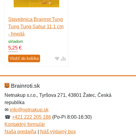
Stavebnica Brainrot Tung
Tung Tung Sahur 11,1 cm
- hnedá
skladom
5,25
€
Vložiť do košíka
Brainroti.sk
Netnakup s.r.o., Tyršova 271, 43801 Žatec, Česká
republika
✉
info@netnakup.sk
☎
+421 222 205 186
(Po-Pi 8:00-16:30)
Kontaktný formulár
Naša predajňa
|
Náš výdajný box