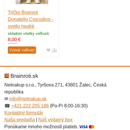
Tričko Brainrot
Donatello Crocodino -
svetlo modré
skladom všetky veľkosti
8,00
€
Vybrať veľkosť
Brainroti.sk
Netnakup s.r.o., Tyršova 271, 43801 Žatec, Česká
republika
✉
info@netnakup.sk
☎
+421 222 205 186
(Po-Pi 8:00-16:30)
Kontaktný formulár
Naša predajňa
|
Náš výdajný box
Ponúkame mnoho možností platieb.