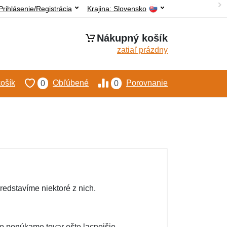
Prihlásenie/Registrácia
Krajina:
Slovensko
Nákupný košík
zatiaľ prázdny
ošík
Obľúbené
Porovnanie
0
0
edstavíme niektoré z nich.
 ponúkame tovar ešte lacnejšie.