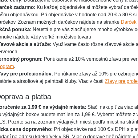
arček zadarmo:
Ku každej objednávke si môžete vybrať darč
ašou objednávkou. Pri objednávke v hodnote nad 20 € a 80 € si 
arčekov. Zoznam možných darčekov nájdete na stránke
Darček
kčná ponuka:
Neustále pre vás zlacňujeme mnoho výrobkov od 
onuke nájdete vždy veľké množstvo tovaru
ľavové akcie a súťaže:
Využívame často rôzne zľavové akcie 
erveroch.
ernostný program:
Ponúkame až 10% vernostnú zľavu pre vern
rogram
.
ľavy pre profesionálov:
Ponúkame zľavy až 10% pre ozbrojené 
stórie a airsoftové aj paintball kluby. Viac v časti
Zľavy pre profe
oprava a platba
oručenie za 1,99 € na výdajné miesta:
Stačí nakúpiť za viac a
o výdajných boxov budete mať len za 1,99 €. Vyberať môžete z
LS. Pozrite sa na zoznam výdajných miest podľa miest na strá
ízka cena dopravného:
Pri objednávke nad 100 € s DPH s plat
odaní na adresu kdekoľvek v SR. Viac o doprave tiež nájdete v 