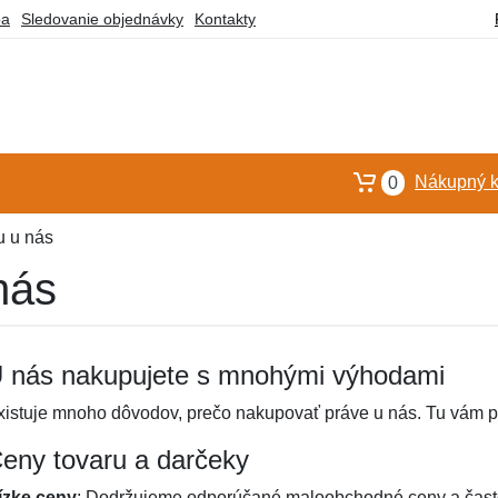
ba
Sledovanie objednávky
Kontakty
Nákupný k
0
 u nás
nás
 nás nakupujete s mnohými výhodami
xistuje mnoho dôvodov, prečo nakupovať práve u nás. Tu vám pr
eny tovaru a darčeky
ízke ceny
: Dodržujeme odporúčané maloobchodné ceny a často