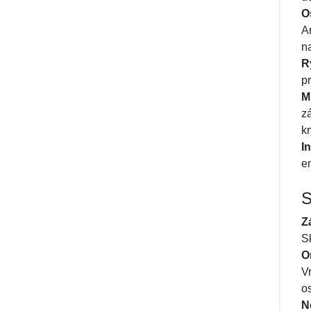
O
A
n
R
p
M
z
k
I
e
S
Z
S
O
V
o
N