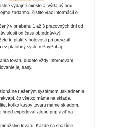
astné výdajné miesto aj výdajný box
jme zadarmo. Zistite viac informácií o
čený v priebehu 1 až 3 pracovných dní od
ávislosti od času objednávky).
 tu platiť v hotovosti pri prevzatí
 cez platobný systém PayPal aj
ania tovaru budete vždy informovaní
vanie jej trasy.
esionálne riešeným systémom uskladnenia.
rekvapí, čo všetko máme na sklade.
díte, koľko kusov tovaru máme skladom.
e hneď expedovať alebo pripraviť na
množstvo tovaru. Každé sa snažíme