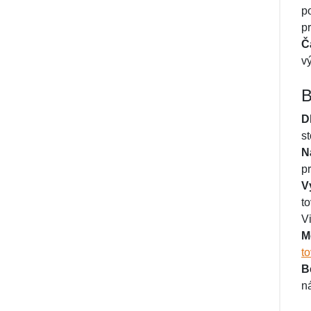
p
p
Č
vý
B
D
s
N
p
V
t
V
M
t
B
n