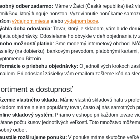
sobný odber zadarmo:
Máme v Žatci (Česká republika) tiež vl
rmikBox, ktorý funguje nonstop. Vyzdvihnutie ponúkame samozre
ašom
výdajnom mieste
alebo
výdajnom boxe
.
ýchla doba odoslania:
Tovar, ktorý je skladom, vám bude doru
rijatia objednávky. Odosielame ho obvykle v deň objednania (v z
noho možností platieb:
Sme moderný internetový obchod. Môžete
ásielky (na dobierku), bankovým prevodom, platobnými kartami,
ryptomenou Bitcoin.
nformácie o priebehu objednávky:
O jednotlivých krokoch zasl
mailom. Pri odoslaní zásielky vám emailom zašleme kód na sledo
ortiment a dostupnosť
ázemie vlastného skladu:
Máme vlastnú skladovú halu s prof
kladom máme nielen populárny tovar, často aj nás samotných p
nline skladový systém:
Priamo v eshope pri každom tovare vi
rátane počtu kusov jednotlivých veľkostí. Toto množstvo môžem
sobný odber.
eustále rozširujeme ponuku:
V ponuke máme skutočne veľké 