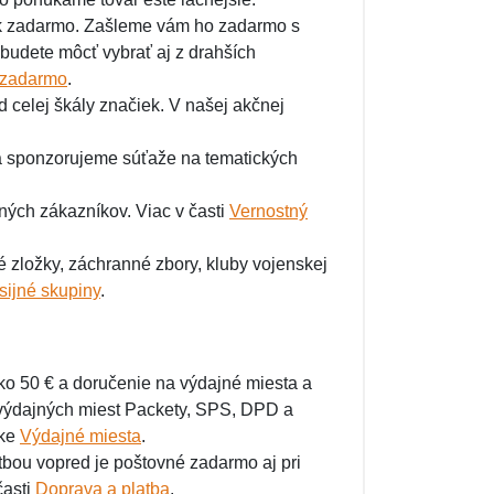
ek zadarmo. Zašleme vám ho zadarmo s
budete môcť vybrať aj z drahších
 zadarmo
.
celej škály značiek. V našej akčnej
a sponzorujeme súťaže na tematických
ých zákazníkov. Viac v časti
Vernostný
zložky, záchranné zbory, kluby vojenskej
sijné skupiny
.
ko 50 € a doručenie na výdajné miesta a
 výdajných miest Packety, SPS, DPD a
nke
Výdajné miesta
.
bou vopred je poštovné zadarmo aj pri
časti
Doprava a platba
.