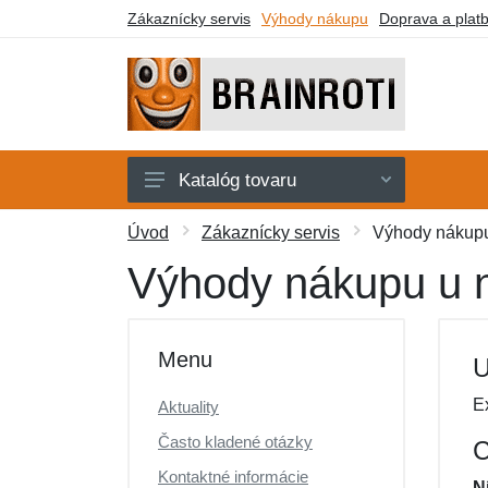
Zákaznícky servis
Výhody nákupu
Doprava a plat
Katalóg tovaru
Karty
Úvod
Zákaznícky servis
Výhody nákupu
Kľúčenky
Výhody nákupu u 
Plyšáci
Samolepky
Menu
U
Stavebnice
E
Aktuality
Tričká
Často kladené otázky
C
Ďalší tovar
Kontaktné informácie
N