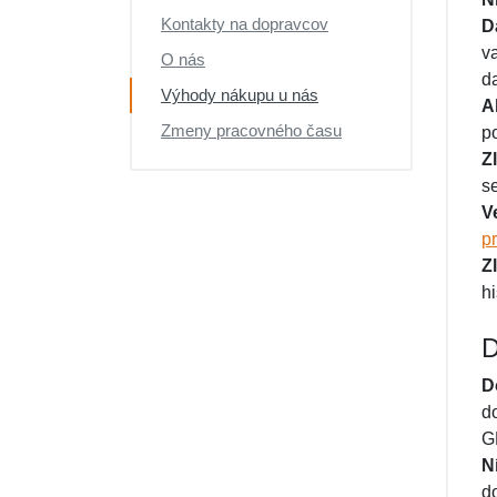
Výpredaj
Kontakty na dopravcov
D
v
O nás
d
Výhody nákupu u nás
A
Zmeny pracovného času
p
Z
s
V
p
Z
hi
D
D
d
G
N
d