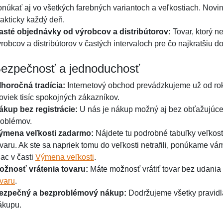
onúkať aj vo všetkých farebných variantoch a veľkostiach. Nov
rakticky každý deň.
asté objednávky od výrobcov a distribútorov:
Tovar, ktorý 
robcov a distribútorov v častých intervaloch pre čo najkratšiu d
ezpečnosť a jednoduchosť
lhoročná tradícia:
Internetový obchod prevádzkujeme už od rok
toviek tisíc spokojných zákazníkov.
ákup bez registrácie:
U nás je nákup možný aj bez obťažujúcej
roblémov.
ýmena veľkosti zadarmo:
Nájdete tu podrobné tabuľky veľkost
ovaru. Ak ste sa napriek tomu do veľkosti netrafili, ponúkame 
iac v časti
Výmena veľkosti
.
ožnosť vrátenia tovaru:
Máte možnosť vrátiť tovar bez udania 
ovaru
.
ezpečný a bezproblémový nákup:
Dodržujeme všetky pravid
ákupu.