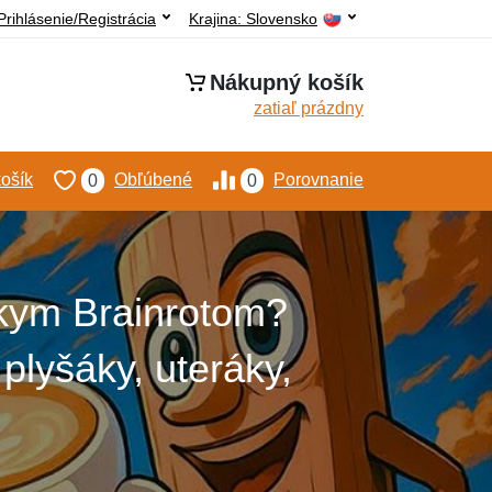
Prihlásenie/Registrácia
Krajina:
Slovensko
Nákupný košík
zatiaľ prázdny
ošík
Obľúbené
Porovnanie
0
0
skym Brainrotom?
 plyšáky, uteráky,