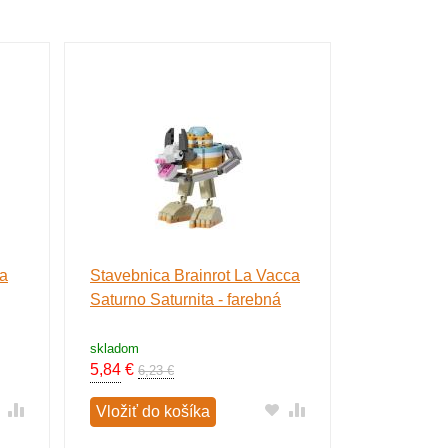
ca
Stavebnica Brainrot La Vacca
Stavebnica 
Saturno Saturnita - farebná
- farebná
skladom
skladom
5,84
€
5,50
€
6,23 €
5,85
Vložiť do košíka
Vložiť do