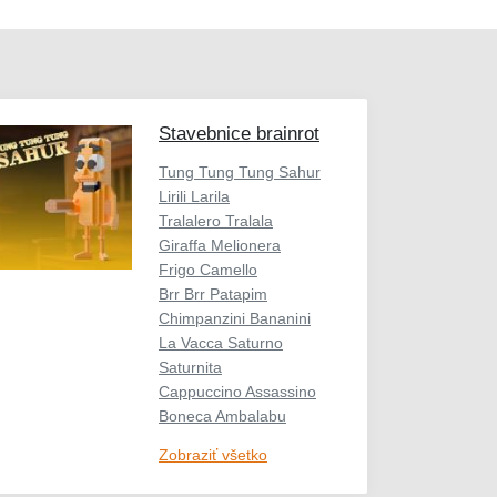
Stavebnice brainrot
Tung Tung Tung Sahur
Lirili Larila
Tralalero Tralala
Giraffa Melionera
Frigo Camello
Brr Brr Patapim
Chimpanzini Bananini
La Vacca Saturno
Saturnita
Cappuccino Assassino
Boneca Ambalabu
Zobraziť všetko