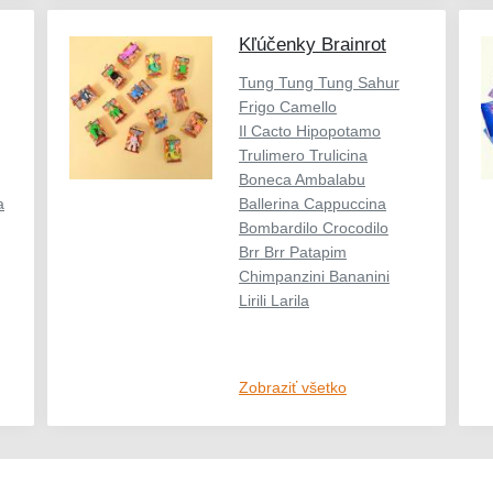
Kľúčenky Brainrot
Tung Tung Tung Sahur
Frigo Camello
Il Cacto Hipopotamo
Trulimero Trulicina
Boneca Ambalabu
a
Ballerina Cappuccina
Bombardilo Crocodilo
Brr Brr Patapim
Chimpanzini Bananini
Lirili Larila
Zobraziť všetko