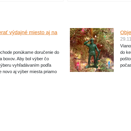
rať výdajné miesto aj na
Obje
29.1
Viano
bchode ponúkame doručenie do
do ke
 a boxov. Aby bol výber čo
pošto
výberu vyhľadávaním podľa
počas
e novo aj výber miesta priamo
posle
 po výbere dopravcu kliknite ...