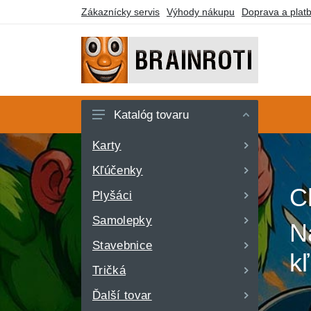
Zákaznícky servis
Výhody nákupu
Doprava a plat
Katalóg tovaru
Karty
Kľúčenky
C
Plyšáci
Samolepky
Ná
Stavebnice
k
Tričká
Ďalší tovar