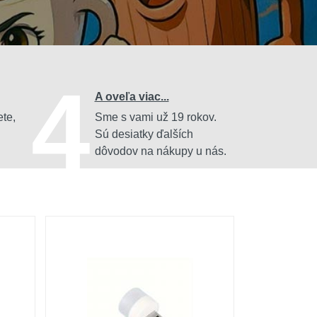
4
A oveľa viac...
ete,
Sme s vami už 19 rokov.
Sú desiatky ďalších
dôvodov na nákupy u nás.