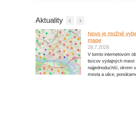
Aktuality
v
Novo je možné vybe
mape
28.7.2026
cz nájdete
j plyšákov. A
V tomto internetovom o
ám páči
tisícov výdajných miest
ralalero
najjednoduchší, okrem 
 Cap...
mesta a ulice, ponúkam
na mape. Pri objednávaní