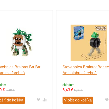
vebnica Brainrot Brr Brr
Stavebnica Brainrot Bone
apim - farebná
Ambalabu - farebná
adom
skladom
9
€
6,43
€
6,48 €
6,86 €
ožiť do košíka
Vložiť do košíka