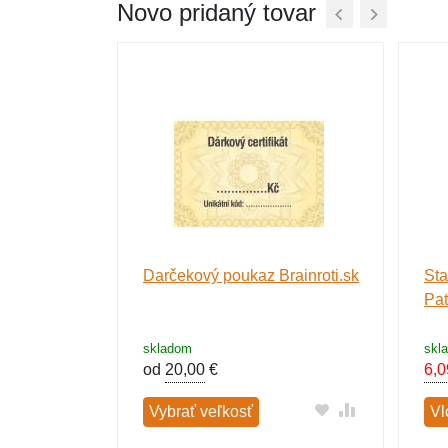
Novo pridaný tovar
impanzini
Darčekový poukaz Brainroti.sk
Sta
arebný
Pat
skladom
skl
od
20,00
€
6,0
Vybrať veľkosť
Vl