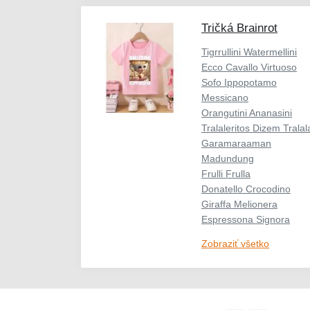
Tričká Brainrot
Tigrrullini Watermellini
Ecco Cavallo Virtuoso
Sofo Ippopotamo
Messicano
Orangutini Ananasini
Tralaleritos Dizem Tralal
Garamaraaman
Madundung
Frulli Frulla
Donatello Crocodino
Giraffa Melionera
Espressona Signora
Zobraziť všetko