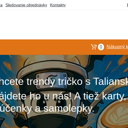
ba
Sledovanie objednávky
Kontakty
Nákupný k
0
hcete trendy tričko s Talian
jdete ho u nás! A tiež karty,
ľúčenky a samolepky.