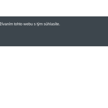
žívaním tohto webu s tým súhlasíte.
inky emailom
e dostávať informácie o novinkách a
ch? A navyše 3% zľavu na váš prvý nákup?
l:
Prihlásiť
j na sociálnych sieťach: