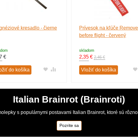
néziové kresadlo - čierne
Prívesok na kľúče Remove
before flight - červený
adom
skladom
7
€
2,35
€
2,46 €
ožiť do košíka
Vložiť do košíka
Italian Brainrot (Brainroti)
olepky s populárnymi postavami Italian Brainrot, ktoré sú rôzn
Pozrite sa