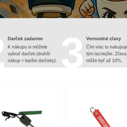
2
3
Darček zadarmo
Vernostné zľavy
K nákupu si môžete
Čím viac tu nakupuj
vybrať darček (drahší
tým lacnejšie. Zľava
nákup = lepšie darčeky).
môže byť až 10%.