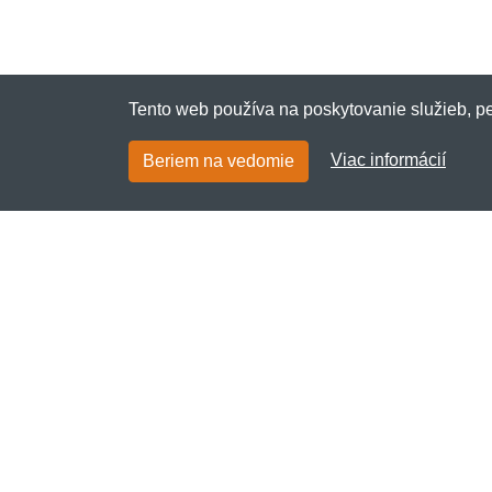
Tento web používa na poskytovanie služieb, pe
Viac informácií
Beriem na vedomie
Brainroti.sk
Netnakup s.r.o., Tyršova 271, 43801 Žatec,
Česká republika
✉
info@netnakup.sk
☎ +421 222 205 186 (Po-Pi 8:00-16:30)
Kontaktný formulár
Naša predajňa
|
Náš výdajný box
Ponúkame mnoho možností platieb.