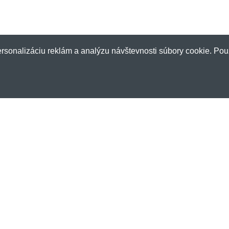
rsonalizáciu reklám a analýzu návštevnosti súbory cookie. Pou
Zákaznícky servis
Nov
Doprava a platba
Chcet
Obchodné podmienky
zľavá
Ochrana osobných údajov
E-mai
Sledovanie objednávky
Vernostný program
Vrátenie tovaru
Sme a
Výhody nákupu