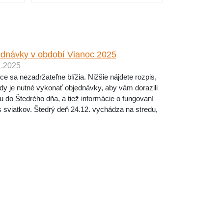
dnávky v období Vianoc 2025
1.2025
ce sa nezadržateľne blížia. Nižšie nájdete rozpis,
dy je nutné vykonať objednávky, aby vám dorazili
u do Štedrého dňa, a tiež informácie o fungovaní
 sviatkov. Štedrý deň 24.12. vychádza na stredu,
dný pracovný deň je tak utorok 23....