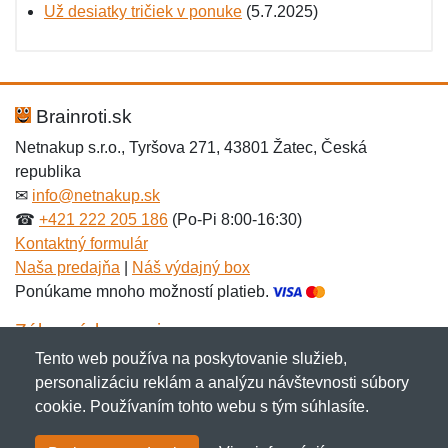
Už desiatky tričiek v ponuke
(5.7.2025)
Brainroti.sk
Netnakup s.r.o., Tyršova 271, 43801 Žatec, Česká
republika
✉
info@netnakup.sk
☎
+421 222 205 186
(Po-Pi 8:00-16:30)
Kontaktný formulár
Naša predajňa
|
Náš výdajný box
Ponúkame mnoho možností platieb.
Zákaznícky servis
Tento web používa na poskytovanie služieb,
Novinky emailom
personalizáciu reklám a analýzu návštevnosti súbory
cookie. Používaním tohto webu s tým súhlasíte.
Copyright © 2007-2026 (19 rokov s vami)
Netnakup.sk
&