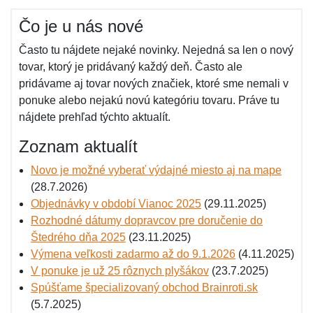
Čo je u nás nové
Často tu nájdete nejaké novinky. Nejedná sa len o nový
tovar, ktorý je pridávaný každý deň. Často ale
pridávame aj tovar nových značiek, ktoré sme nemali v
ponuke alebo nejakú novú kategóriu tovaru. Práve tu
nájdete prehľad týchto aktualít.
Zoznam aktualít
Novo je možné vyberať výdajné miesto aj na mape
(28.7.2026)
Objednávky v období Vianoc 2025
(29.11.2025)
Rozhodné dátumy dopravcov pre doručenie do
Štedrého dňa 2025
(23.11.2025)
Výmena veľkosti zadarmo až do 9.1.2026
(4.11.2025)
V ponuke je už 25 rôznych plyšákov
(23.7.2025)
Spúšťame špecializovaný obchod Brainroti.sk
(5.7.2025)