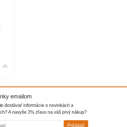
r
inky emailom
e dostávať informácie o novinkách a
ch? A navyše 3% zľavu na váš prvý nákup?
l:
Prihlásiť