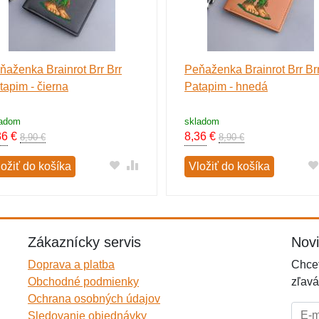
ňaženka Brainrot Brr Brr
Peňaženka Brainrot Brr Br
tapim - čierna
Patapim - hnedá
ladom
skladom
36
€
8,36
€
8,90 €
8,90 €
ložiť do košíka
Vložiť do košíka
Zákaznícky servis
Nov
Doprava a platba
Chcet
Obchodné podmienky
zľavá
Ochrana osobných údajov
E-mai
Sledovanie objednávky