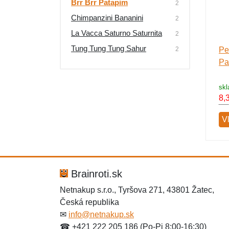
Brr Brr Patapim
2
Výpredaj
Chimpanzini Bananini
2
La Vacca Saturno Saturnita
2
Tung Tung Tung Sahur
2
Pe
Pa
sk
8,
V
Brainroti.sk
Netnakup s.r.o., Tyršova 271, 43801 Žatec,
Česká republika
✉
info@netnakup.sk
☎ +421 222 205 186 (Po-Pi 8:00-16:30)