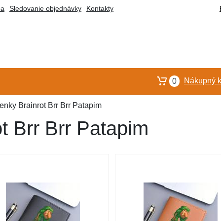
ba
Sledovanie objednávky
Kontakty
Nákupný k
0
nky Brainrot Brr Brr Patapim
t Brr Brr Patapim