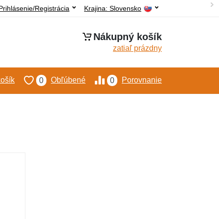
Prihlásenie/Registrácia
Krajina:
Slovensko
Nákupný košík
zatiaľ prázdny
ošík
Obľúbené
Porovnanie
0
0