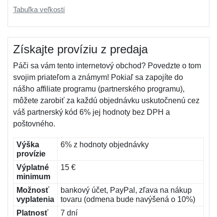
Tabuľka veľkostí
Získajte províziu z predaja
Páči sa vám tento internetový obchod? Povedzte o tom
svojim priateľom a známym! Pokiaľ sa zapojíte do
nášho affiliate programu (partnerského programu),
môžete zarobiť za každú objednávku uskutočnenú cez
váš partnerský kód 6% jej hodnoty bez DPH a
poštovného.
Výška
6% z hodnoty objednávky
provízie
Výplatné
15 €
minimum
Možnosť
bankový účet, PayPal, zľava na nákup
vyplatenia
tovaru (odmena bude navýšená o 10%)
Platnosť
7 dní