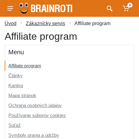
0
Úvod
Zákaznícky servis
Affiliate program
Affiliate program
Menu
Affiliate program
Články
Kariéra
Mapa stránok
Ochrana osobných údajov
Používanie súborov cookies
Súťaž
Symboly prania a údržby