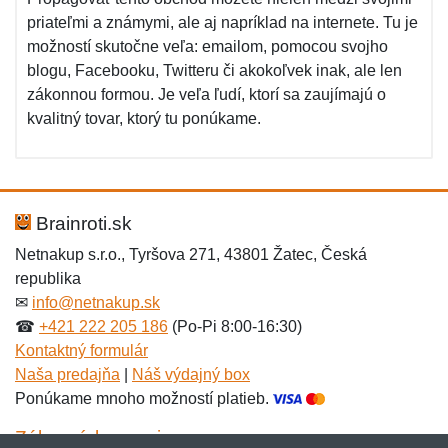
priateľmi a známymi, ale aj napríklad na internete. Tu je
možností skutočne veľa: emailom, pomocou svojho
blogu, Facebooku, Twitteru či akokoľvek inak, ale len
zákonnou formou. Je veľa ľudí, ktorí sa zaujímajú o
kvalitný tovar, ktorý tu ponúkame.
Brainroti.sk
Netnakup s.r.o., Tyršova 271, 43801 Žatec, Česká
republika
✉
info@netnakup.sk
☎
+421 222 205 186
(Po-Pi 8:00-16:30)
Kontaktný formulár
Naša predajňa
|
Náš výdajný box
Ponúkame mnoho možností platieb.
Zákaznícky servis