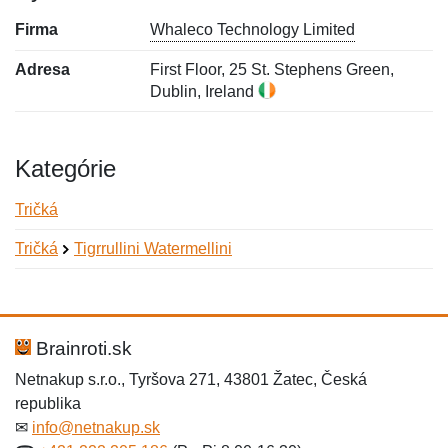
Firma
Whaleco Technology Limited
Adresa
First Floor, 25 St. Stephens Green,
Dublin, Ireland
Kategórie
Tričká
Tričká
Tigrrullini Watermellini
Nová recenzia
Nová otázka
Hodnotenie:
Meno:
*
*
Brainroti.sk
Netnakup s.r.o., Tyršova 271, 43801 Žatec, Česká
republika
Meno:
E-mail:
*
*
✉
info@netnakup.sk