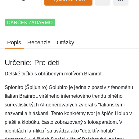
DARČEK ZADARMO
Popis
Recenzie
Otázky
Určenie: Pre deti
Detské tričko s obľúbeným motívom Brainrot.
Spioniro (Špijuniro) Golubiro je jedna z postáv z fenoménu
Italian Brainrot, virálneho internetového trendu plného
surrealistických AI-generovaných zvierat s "talianskymi"
názvami a hláskami. Tento konkrétny tvor je špión Holub v
plášti a klobúku, často zobrazovaný s fotoaparátom. V
identitách fan-fikcií sa uvádza ako "detektív-holub"