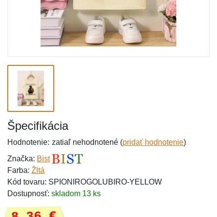
Špecifikácia
Hodnotenie:
zatiaľ nehodnotené (
pridať hodnotenie
)
Značka:
Bist
Farba:
Žltá
Kód tovaru: SPIONIROGOLUBIRO-YELLOW
Dostupnosť:
skladom 13 ks
8,36 €