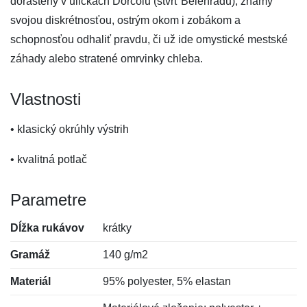
dorastený v uličkách Dorćolu (štvrť Belehradu), známy
svojou diskrétnosťou, ostrým okom i zobákom a
schopnosťou odhaliť pravdu, či už ide omystické mestské
záhady alebo stratené omrvinky chleba.
Vlastnosti
• klasický okrúhly výstrih
• kvalitná potlač
Parametre
Dĺžka rukávov
krátky
Gramáž
140 g/m2
Materiál
95% polyester, 5% elastan