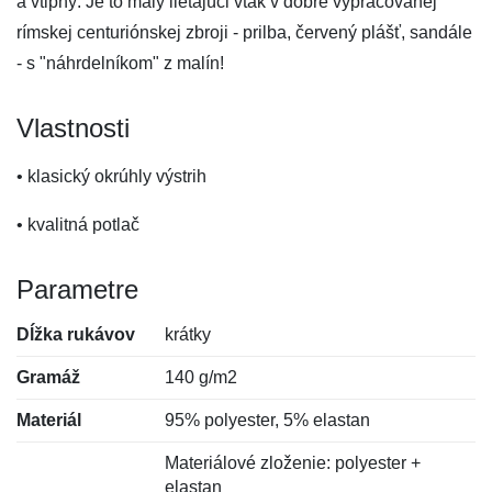
a vtipný. Je to malý lietajúci vták v dobre vypracovanej
rímskej centuriónskej zbroji - prilba, červený plášť, sandále
- s "náhrdelníkom" z malín!
Vlastnosti
• klasický okrúhly výstrih
• kvalitná potlač
Parametre
Dĺžka rukávov
krátky
Gramáž
140 g/m2
Materiál
95% polyester, 5% elastan
Materiálové zloženie: polyester +
elastan