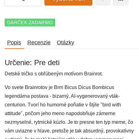
DARČEK ZADARMO
Popis
Recenzie
Otázky
Určenie: Pre deti
Detské tričko s obľúbeným motívom Brainrot.
Vo svete Brainrotov je Brrri Bicus Dicus Bombicus
legendárna postava - bizarný, AI-vygenerovaný vták-
centurion. Tvorí ho humorné poňatie v štýle "bird with
attitude", pričom jeho meno napodobňuje zámerne
nezmyselné, rytmické kúzlo. Je to presne ten typ meme, čo
vám uviazne v hlave, pretože je tak absurdný, provokatívny