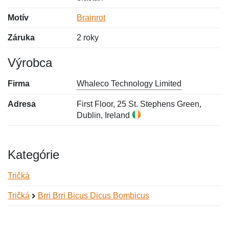
Motív
Brainrot
Záruka
2 roky
Výrobca
Firma
Whaleco Technology Limited
Adresa
First Floor, 25 St. Stephens Green,
Dublin, Ireland
Kategórie
Tričká
Tričká
Brri Brri Bicus Dicus Bombicus
Nová recenzia
Nová otázka