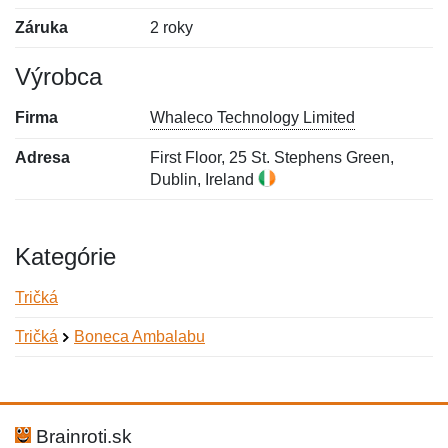
Záruka
2 roky
Výrobca
Firma
Whaleco Technology Limited
Adresa
First Floor, 25 St. Stephens Green,
Dublin, Ireland
Kategórie
Tričká
Tričká
Boneca Ambalabu
Nová recenzia
Nová otázka
Hodnotenie:
Meno:
*
*
Brainroti.sk