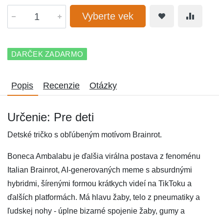
Vyberte vek
DARČEK ZADARMO
Popis
Recenzie
Otázky
Určenie: Pre deti
Detské tričko s obľúbeným motívom Brainrot.
Boneca Ambalabu je ďalšia virálna postava z fenoménu
Italian Brainrot, AI-generovaných meme s absurdnými
hybridmi, šírenými formou krátkych videí na TikToku a
ďalších platformách. Má hlavu žaby, telo z pneumatiky a
ľudskej nohy - úplne bizarné spojenie žaby, gumy a