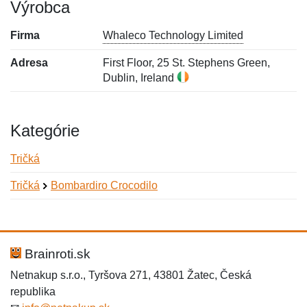
Výrobca
Firma
Whaleco Technology Limited
Adresa
First Floor, 25 St. Stephens Green,
Dublin, Ireland
Kategórie
Tričká
Tričká
Bombardiro Crocodilo
Nová recenzia
Nová otázka
Hodnotenie:
Meno:
*
*
Brainroti.sk
Netnakup s.r.o., Tyršova 271, 43801 Žatec, Česká
republika
Meno:
E-mail:
*
*