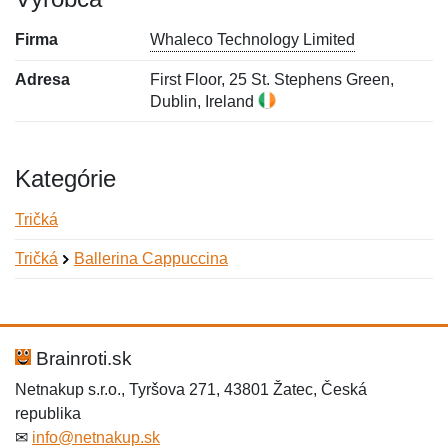
Firma
Whaleco Technology Limited
Adresa
First Floor, 25 St. Stephens Green,
Dublin, Ireland
Kategórie
Tričká
Tričká
Ballerina Cappuccina
Nová recenzia
Nová otázka
Hodnotenie:
Meno:
*
*
Brainroti.sk
Netnakup s.r.o., Tyršova 271, 43801 Žatec, Česká
republika
Meno:
E-mail:
*
*
✉
info@netnakup.sk