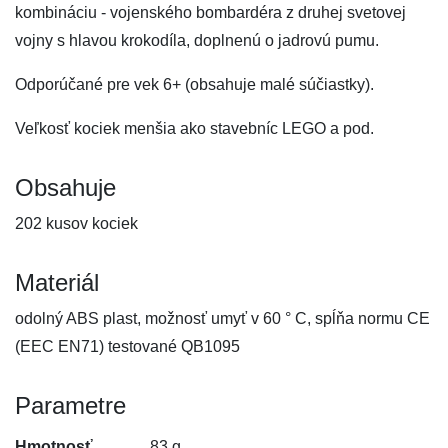
kombináciu - vojenského bombardéra z druhej svetovej
vojny s hlavou krokodíla, doplnenú o jadrovú pumu.
Odporúčané pre vek 6+ (obsahuje malé súčiastky).
Veľkosť kociek menšia ako stavebníc LEGO a pod.
Obsahuje
202 kusov kociek
Materiál
odolný ABS plast, možnosť umyť v 60 ° C, spĺňa normu CE
(EEC EN71) testované QB1095
Parametre
Hmotnosť
83 g