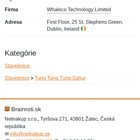
Firma
Whaleco Technology Limited
Adresa
First Floor, 25 St. Stephens Green,
Dublin, Ireland
Kategórie
Stavebnice
Stavebnice
Tung Tung Tung Sahur
Nová recenzia
Nová otázka
Hodnotenie:
Meno:
*
*
Brainroti.sk
Netnakup s.r.o., Tyršova 271, 43801 Žatec, Česká
republika
Meno:
E-mail:
*
*
✉
info@netnakup.sk