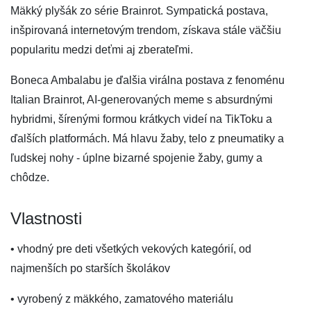
Mäkký plyšák zo série Brainrot. Sympatická postava,
inšpirovaná internetovým trendom, získava stále väčšiu
popularitu medzi deťmi aj zberateľmi.
Boneca Ambalabu je ďalšia virálna postava z fenoménu
Italian Brainrot, AI-generovaných meme s absurdnými
hybridmi, šírenými formou krátkych videí na TikToku a
ďalších platformách. Má hlavu žaby, telo z pneumatiky a
ľudskej nohy - úplne bizarné spojenie žaby, gumy a
chôdze.
Vlastnosti
• vhodný pre deti všetkých vekových kategórií, od
najmenších po starších školákov
• vyrobený z mäkkého, zamatového materiálu