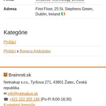
Adresa
First Floor, 25 St. Stephens Green,
Dublin, Ireland
Kategórie
Plyšáci
Plyšáci
Boneca Ambalabu
Nová recenzia
Nová otázka
Hodnotenie:
Meno:
*
*
Brainroti.sk
Netnakup s.r.o., Tyršova 271, 43801 Žatec, Česká
republika
Meno:
E-mail:
*
*
✉
info@netnakup.sk
☎
+421 222 205 186
(Po-Pi 8:00-16:30)
Kontaktný formulár