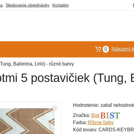
ba
Sledovanie objednávky
Kontakty
Nákupný k
0
ung, Ballerina, Lirili) - různé barvy
mi 5 postavičiek (Tung, Bal
Hodnotenie:
zatiaľ nehodnot
Značka:
Bist
Farba:
Rôzne farby
Kód tovaru: CARDS-KEYB