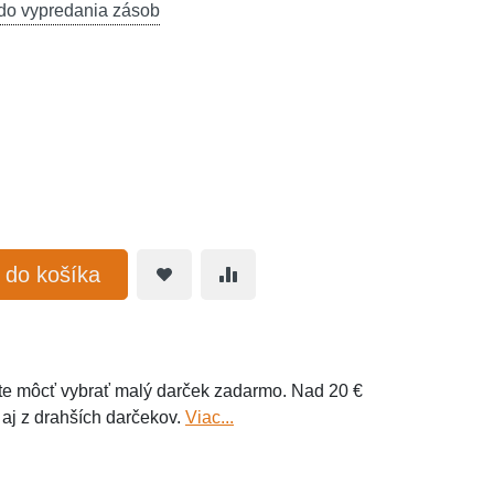
do vypredania zásob
ť do košíka
e môcť vybrať malý darček zadarmo. Nad 20 €
 aj z drahších darčekov.
Viac...