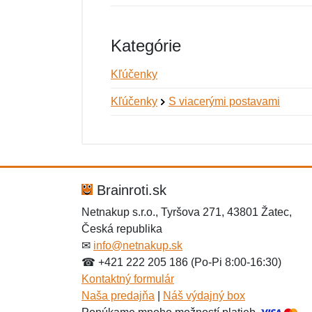
Kategórie
Kľúčenky
Kľúčenky
S viacerými postavami
Nová recenzia
Nová otázka
Hodnotenie:
Meno:
*
*
Brainroti.sk
Netnakup s.r.o., Tyršova 271, 43801 Žatec,
Česká republika
Správa
Správa
*
*
✉
info@netnakup.sk
☎ +421 222 205 186 (Po-Pi 8:00-16:30)
Kontaktný formulár
Naša predajňa
|
Náš výdajný box