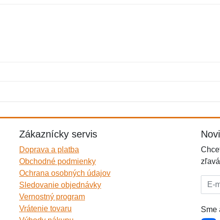
Meno:
E-mail:
*
*
E-mail:
*
Zákaznícky servis
Nov
Doprava a platba
Chcet
Obchodné podmienky
zľavá
Ochrana osobných údajov
E-mai
Sledovanie objednávky
Vernostný program
Vrátenie tovaru
Sme a