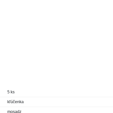
5 ks
kľúčenka
mosadz