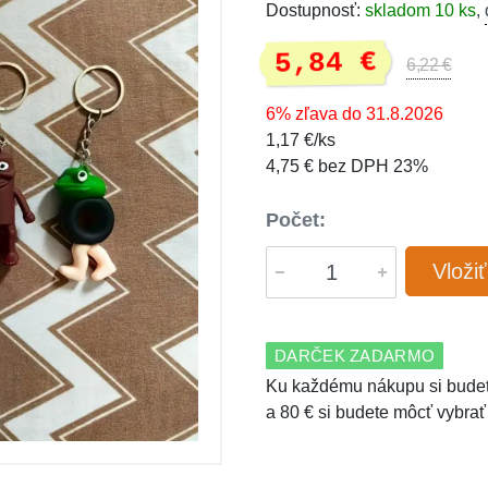
Dostupnosť:
skladom 10 ks
,
5,84 €
6,22 €
6% zľava do 31.8.2026
1,17 €/ks
4,75 € bez DPH 23%
Počet:
Vloži
DARČEK ZADARMO
Ku každému nákupu si budet
a 80 € si budete môcť vybrať