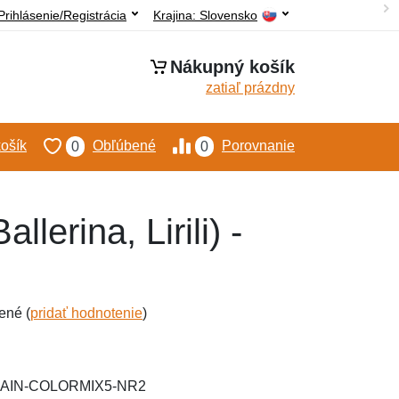
Prihlásenie/Registrácia
Krajina:
Slovensko
Nákupný košík
zatiaľ prázdny
ošík
Obľúbené
Porovnanie
0
0
lerina, Lirili) -
ené (
pridať hodnotenie
)
RAIN-COLORMIX5-NR2