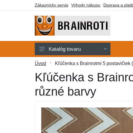
Zákaznícky servis
Výhody nákupu
Doprava a plat
Katalóg tovaru
Karty
Úvod
Kľúčenka s Brainrotmi 5 postavičiek (T
Kľúčenky
Kľúčenka s Brainrot
Plyšáci
různé barvy
Samolepky
Stavebnice
Tričká
Ďalší tovar