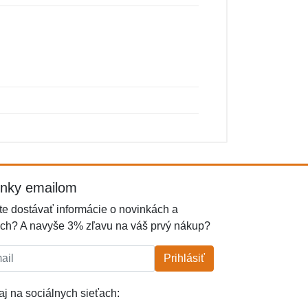
inky emailom
e dostávať informácie o novinkách a
ch? A navyše 3% zľavu na váš prvý nákup?
l:
Prihlásiť
j na sociálnych sieťach: