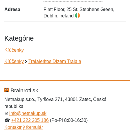
Adresa
First Floor, 25 St. Stephens Green,
Dublin, Ireland
Kategórie
Kľúčenky
Kľúčenky
Tralaleritos Dizem Tralala
Nová recenzia
Nová otázka
Hodnotenie:
Meno:
*
*
Brainroti.sk
Netnakup s.r.o., Tyršova 271, 43801 Žatec, Česká
republika
Meno:
E-mail:
*
*
✉
info@netnakup.sk
☎
+421 222 205 186
(Po-Pi 8:00-16:30)
Kontaktný formulár