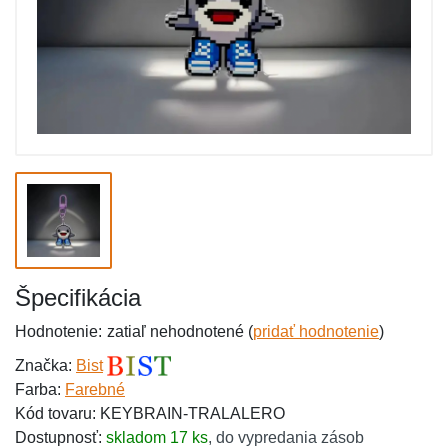
Špecifikácia
Hodnotenie:
zatiaľ nehodnotené (
pridať hodnotenie
)
Značka:
Bist
Farba:
Farebné
Kód tovaru: KEYBRAIN-TRALALERO
Dostupnosť:
skladom 17 ks
,
do vypredania zásob