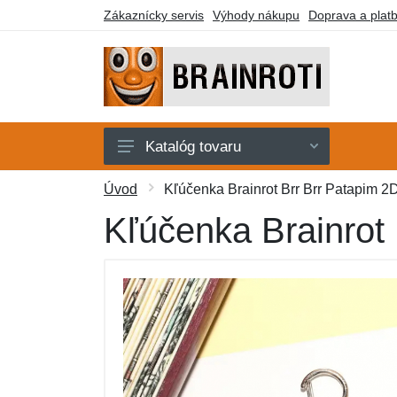
Zákaznícky servis
Výhody nákupu
Doprava a plat
Katalóg tovaru
Karty
Úvod
Kľúčenka Brainrot Brr Brr Patapim 2D
Kľúčenky
Kľúčenka Brainrot 
Plyšáci
Samolepky
Stavebnice
Tričká
Ďalší tovar