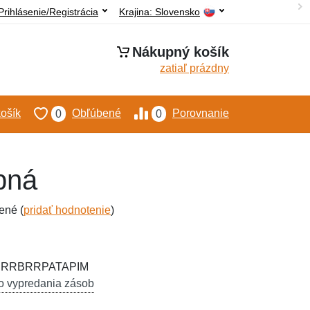
Prihlásenie/Registrácia
Krajina:
Slovensko
Nákupný košík
zatiaľ prázdny
ošík
Obľúbené
Porovnanie
0
0
bná
ené (
pridať hodnotenie
)
DBRRBRRPATAPIM
o vypredania zásob