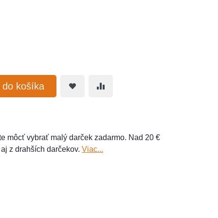
ť do košíka
e môcť vybrať malý darček zadarmo. Nad 20 €
 aj z drahších darčekov.
Viac...