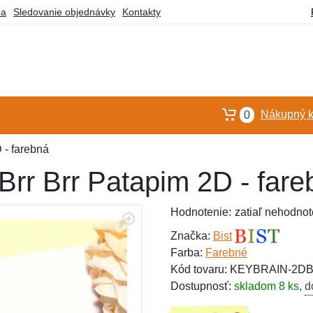
ba
Sledovanie objednávky
Kontakty
Nákupný k
0
 - farebná
Brr Brr Patapim 2D - fare
Hodnotenie:
zatiaľ nehodnot
Značka:
Bist
Farba:
Farebné
Kód tovaru: KEYBRAIN-2
Dostupnosť:
skladom 8 ks
,
d