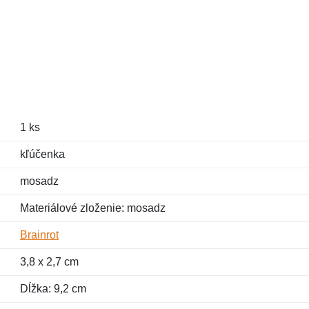
1 ks
kľúčenka
mosadz
Materiálové zloženie: mosadz
Brainrot
3,8 x 2,7 cm
Dĺžka: 9,2 cm