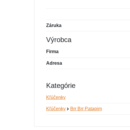
Záruka
Výrobca
Firma
Adresa
Kategórie
Kľúčenky
Kľúčenky
Brr Brr Patapim
Nová recenzia
Nová otázka