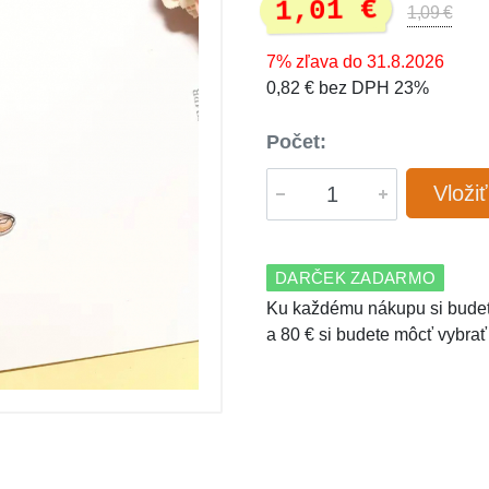
1,01 €
1,09 €
7% zľava do 31.8.2026
0,82 € bez DPH 23%
Počet:
Vloži
DARČEK ZADARMO
Ku každému nákupu si budet
a 80 € si budete môcť vybrať