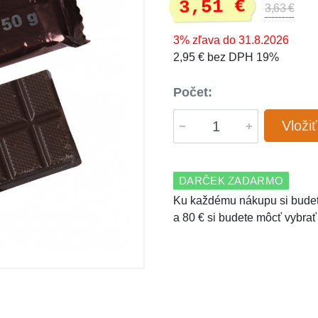
3,51 €
3,63 €
3% zľava do 31.8.2026
2,95 € bez DPH 19%
Počet:
Vloži
DARČEK ZADARMO
Ku každému nákupu si budet
a 80 € si budete môcť vybrať