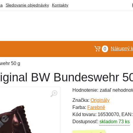
ba
Sledovanie objednávky
Kontakty
Nákupný k
0
wehr 50 g
riginal BW Bundeswehr 5
Hodnotenie:
zatiaľ nehodnot
Značka:
Originály
Farba:
Farebné
Kód tovaru: 16530070, EAN
Dostupnosť:
skladom 73 ks