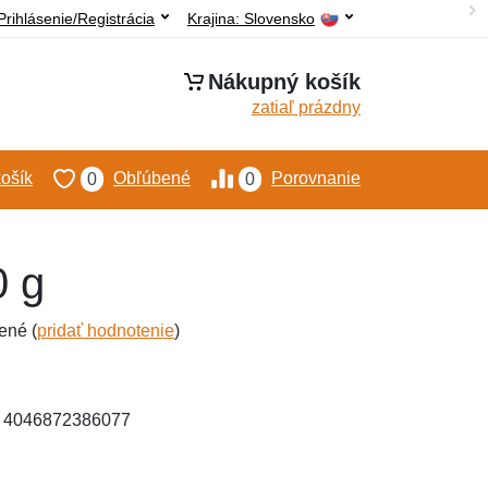
Prihlásenie/Registrácia
Krajina:
Slovensko
Nákupný košík
zatiaľ prázdny
ošík
Obľúbené
Porovnanie
0
0
0 g
ené (
pridať hodnotenie
)
: 4046872386077