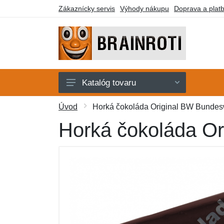
Zákaznícky servis
Výhody nákupu
Doprava a plat
Katalóg tovaru
Karty
Úvod
Horká čokoláda Original BW Bundes
Kľúčenky
Horká čokoláda O
Plyšáci
Samolepky
Stavebnice
Tričká
Ďalší tovar