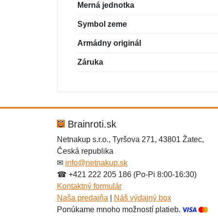
Merná jednotka
Symbol zeme
Armádny originál
Záruka
Nová recenzia
Nová otázka
Hodnotenie:
Meno:
*
*
Brainroti.sk
Netnakup s.r.o., Tyršova 271, 43801 Žatec,
Česká republika
Správa
Správa
*
*
✉
info@netnakup.sk
☎ +421 222 205 186 (Po-Pi 8:00-16:30)
Kontaktný formulár
Naša predajňa
|
Náš výdajný box
Ponúkame mnoho možností platieb.