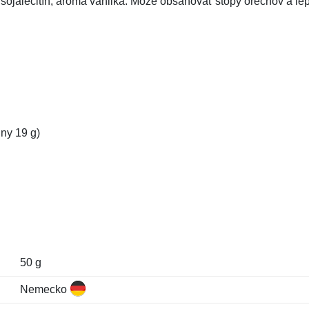
 sojalecitín, aróma vanilka. Môže obsahovať stopy orechov a le
iny 19 g)
50 g
Nemecko