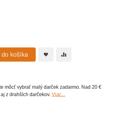
ť do košíka
e môcť vybrať malý darček zadarmo. Nad 20 €
 aj z drahších darčekov.
Viac...