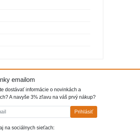
inky emailom
e dostávať informácie o novinkách a
ch? A navyše 3% zľavu na váš prvý nákup?
l:
Prihlásiť
j na sociálnych sieťach: