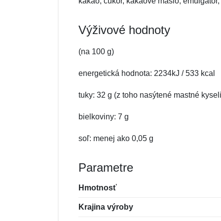
kakao, cukor, kakaové maslo, emulgátor,
Výživové hodnoty
(na 100 g)
energetická hodnota: 2234kJ / 533 kcal
tuky: 32 g (z toho nasýtené mastné kysel
bielkoviny: 7 g
soľ: menej ako 0,05 g
Parametre
Hmotnosť
Krajina výroby