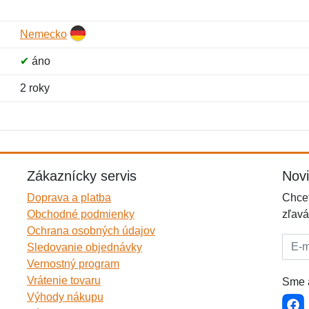
Nemecko
✔
áno
2 roky
Meno:
E-mail:
*
*
E-mail:
*
Zákaznícky servis
Nov
Doprava a platba
Chcet
Obchodné podmienky
zľavá
Ochrana osobných údajov
E-mai
Sledovanie objednávky
Vernostný program
Vrátenie tovaru
Sme a
Výhody nákupu